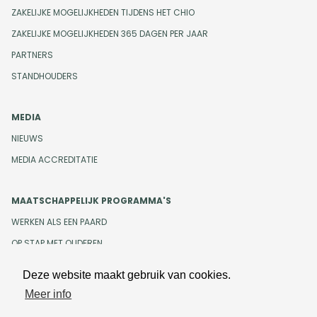
ZAKELIJKE MOGELIJKHEDEN TIJDENS HET CHIO
ZAKELIJKE MOGELIJKHEDEN 365 DAGEN PER JAAR
PARTNERS
STANDHOUDERS
MEDIA
NIEUWS
MEDIA ACCREDITATIE
MAATSCHAPPELIJK PROGRAMMA'S
WERKEN ALS EEN PAARD
OP STAP MET OUDEREN
Deze website maakt gebruik van cookies.
Meer info
Design en development door
Beeldr
Cookiebeleid