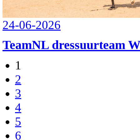
24-06-2026
TeamNL dressuurteam W
1
2
3
4
5
6