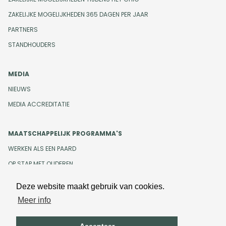
ZAKELIJKE MOGELIJKHEDEN 365 DAGEN PER JAAR
PARTNERS
STANDHOUDERS
MEDIA
NIEUWS
MEDIA ACCREDITATIE
MAATSCHAPPELIJK PROGRAMMA'S
WERKEN ALS EEN PAARD
OP STAP MET OUDEREN
Deze website maakt gebruik van cookies.
Meer info
Design en development door
Beeldr
Cookiebeleid
Privacybeleid