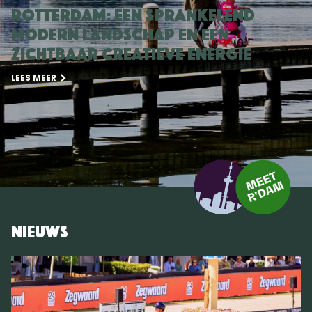
Rotterdam: een sprankelend
modern landschap en een
zichtbaar creatieve energie
LEES MEER
Nieuws