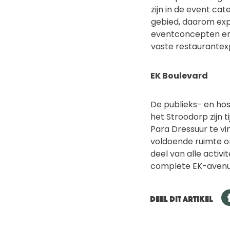
zijn in de event ca
gebied, daarom exp
eventconcepten en
vaste restaurantexp
EK Boulevard
De publieks- en hos
het Stroodorp zijn 
Para Dressuur te vi
voldoende ruimte o
deel van alle activi
complete EK-avenue
DEEL DIT ARTIKEL