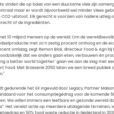
te vinden die op basis van een duurzame visie zijn samen
ntraal maar er wordt bijvoorbeeld wel minder vlees gebr
 CO2-uitstoot. Elk gerecht is voorzien van nadere uitleg
recht of de ingrediënten.
met 10 miljard mensen op de wereld. Om de wereldbevolkin
dselproductie met zo’n zestig procent omhoog en de ec
rocent omlaag, zegt Remon Blok, directeur Food & Agri bi
 noodzakelijk dat we anders gaan eten, verbouwen én pro
ng a better world together’ gaan we aan de slag met een
rt Food. Met Brasserie 2050 laten we een breed publiek 
n."
dt gedurende het EK ingevuld door Legacy Partner Maison
standaard voor het consumptiegedrag voor de komende 50 
en. We willen immers een leefbare en gezonde wereld d
”. Het vereist actie op meerdere uitdagende terreinen, 
etgedrag en 50% food waste reductie in Nederland in 20