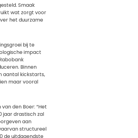
gesteld. Smaak
uikt wat zorgt voor
 over het duurzame
gsgroei bij te
ologische impact
j Rabobank
duceren. Binnen
 aantal kickstarts,
zien maar vooral
 van den Boer: “Het
jaar drastisch zal
oorgeven aan
waarvan structureel
30 de uitdagendste