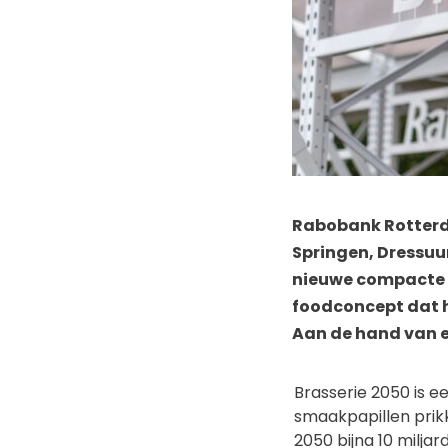
Rabobank Rotterd
Springen, Dressuur
nieuwe compacte v
foodconcept dat h
Aan de hand van ee
Brasserie 2050
is e
smaakpapillen prik
2050 bijna 10 milj