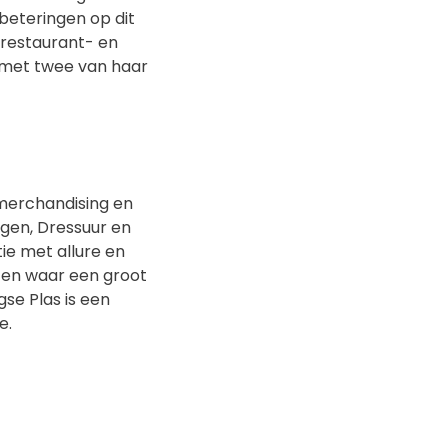
rbeteringen op dit
 restaurant- en
met twee van haar
 merchandising en
ngen, Dressuur en
ie met allure en
 en waar een groot
gse Plas is een
e.