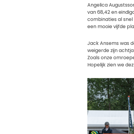
Angelica Augustsson
van 68,42 en eindig
combinaties al snel
een mooie vijfde pla
Jack Ansems was de
weigerde zijn achtj
Zoals onze omroeper
Hopelijk zien we de