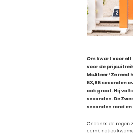
Om kwart voor elf
voor de prijsuitrei
McAteer! Ze reed 
63,66 seconden ov
ook groot. Hij vol
seconden. De Zwee
seconden rond en 
Ondanks de regen za
combinaties kwamen