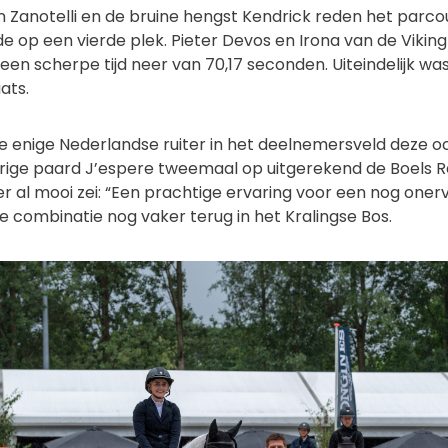
 Zanotelli en de bruine hengst Kendrick reden het parcou
de op een vierde plek. Pieter Devos en Irona van de Viking
 een scherpe tijd neer van 70,17 seconden. Uiteindelijk wa
ats.
 enige Nederlandse ruiter in het deelnemersveld deze o
arige paard J’espere tweemaal op uitgerekend de Boels Re
 al mooi zei: “Een prachtige ervaring voor een nog oner
ze combinatie nog vaker terug in het Kralingse Bos.