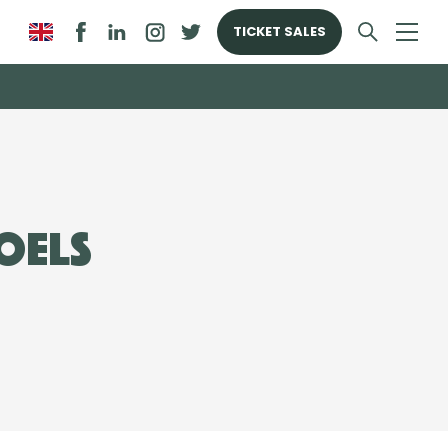
TICKET SALES
oels