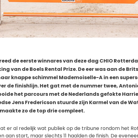
 reed de eerste winnares van deze dag CHIO Rotterda
king van de Boels Rental Prize. De eer was aan de Brit
haar knappe schimmel Mademoiselle-A in een supersc
er de finishlijn. Het gat met de nummer twee, Anton
tooide het parcours met de Nederlands gefokte Harrie
dse Jens Fredericson stuurde zijn Karmel van de Wat
maakte zo de top drie compleet.
t er al redelijk wat publiek op de tribune rondom het Ro
 aan start, maar slechts 11 haalden de finish. De evene