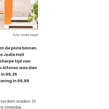
Foto: Anita Sajet
m de piste binnen
se Jodie Hall
herpe tijd van
io Alfonso was dan
 in 66,25
ering in 66,98
tterdam stadion. 13
ens Zweedse