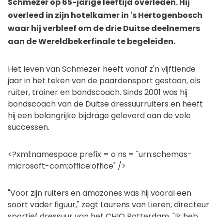
Schmezer op 65-jarige leeftijd overleden. Hij
overleed in zijn hotelkamer in 's Hertogenbosch
waar hij verbleef om de drie Duitse deelnemers
aan de Wereldbekerfinale te begeleiden.
Het leven van Schmezer heeft vanaf z'n vijftiende
jaar in het teken van de paardensport gestaan, als
ruiter, trainer en bondscoach. Sinds 2001 was hij
bondscoach van de Duitse dressuurruiters en heeft
hij een belangrijke bijdrage geleverd aan de vele
successen.
<?xml:namespace prefix = o ns = "urn:schemas-
microsoft-com:office:office" />
"Voor zijn ruiters en amazones was hij vooral een
soort vader figuur," zegt Laurens van Lieren, directeur
sportief dressuur van het CHIO Rotterdam. "Ik heb