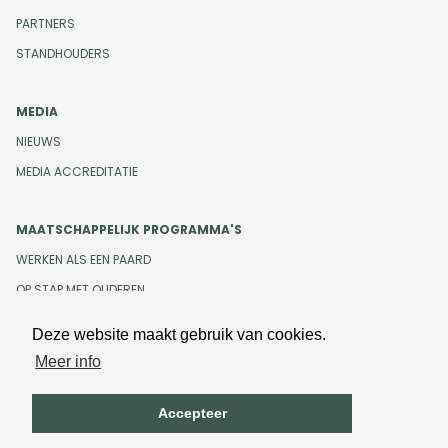
PARTNERS
STANDHOUDERS
MEDIA
NIEUWS
MEDIA ACCREDITATIE
MAATSCHAPPELIJK PROGRAMMA'S
WERKEN ALS EEN PAARD
OP STAP MET OUDEREN
Deze website maakt gebruik van cookies.
Meer info
Design en development door
Beeldr
Cookiebeleid
Privacybeleid
Accepteer
Algemene voorwaarden
Onze gedragscode