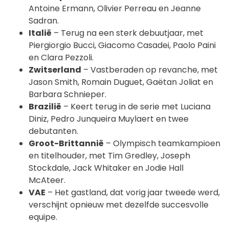
Antoine Ermann, Olivier Perreau en Jeanne
Sadran.
Italië
– Terug na een sterk debuutjaar, met
Piergiorgio Bucci, Giacomo Casadei, Paolo Paini
en Clara Pezzoli.
Zwitserland
– Vastberaden op revanche, met
Jason Smith, Romain Duguet, Gaëtan Joliat en
Barbara Schnieper.
Brazilië
– Keert terug in de serie met Luciana
Diniz, Pedro Junqueira Muylaert en twee
debutanten.
Groot-Brittannië
– Olympisch teamkampioen
en titelhouder, met Tim Gredley, Joseph
Stockdale, Jack Whitaker en Jodie Hall
McAteer.
VAE
– Het gastland, dat vorig jaar tweede werd,
verschijnt opnieuw met dezelfde succesvolle
equipe.