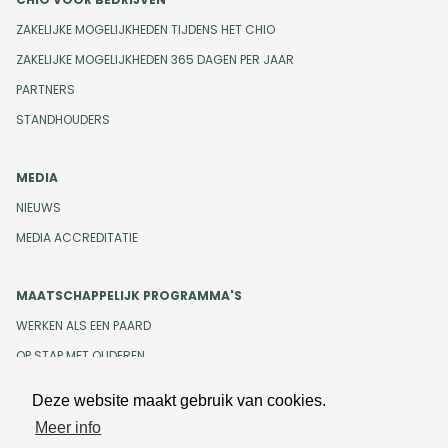
ZAKELIJKE MOGELIJKHEDEN TIJDENS HET CHIO
ZAKELIJKE MOGELIJKHEDEN 365 DAGEN PER JAAR
PARTNERS
STANDHOUDERS
MEDIA
NIEUWS
MEDIA ACCREDITATIE
MAATSCHAPPELIJK PROGRAMMA'S
WERKEN ALS EEN PAARD
OP STAP MET OUDEREN
Deze website maakt gebruik van cookies.
Meer info
Design en development door
Beeldr