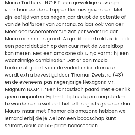
Mauro Turfhorst N.O.P.T. een geweldige opvolger
voor haar eerdere topper Hermès gevonden. Met
zijn leeftijd van pas negen jaar druipt de potentie af
van de halfbroer van Zantana, zo laat ook Van der
Meer doorschemeren: “Je ziet per wedstrijd dat
Mauro er meer in groeit. Als je dit doortrekt, is dit ook
een paard dat zich op den duur met de wereldtop
kan meten. Met een amazone als Dinja vormt hij een
waanzinnige combinatie.” Dat er een mooie
toekomst gloort voor de vaderlandse dressuur
wordt extra bevestigd door Thamar Zweistra (43)
en de eveneens pas negenjarige Hexagons Mr.
Magnum N.O.P.T. “Een fantastisch paard met eigenlijk
geen minpunten. Hij heeft tijd nodig om nog sterker
te worden en is wat dat betreft nog iets groener dan
Mauro, maar met Thamar als amazone hebben we
iemand erbij die je wel om een boodschap kunt
sturen”, aldus de 55-jarige bondscoach.