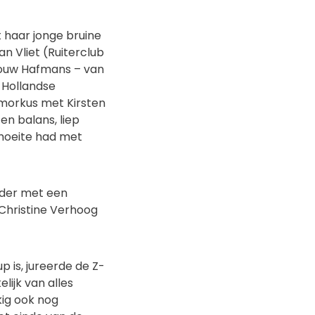
haar jonge bruine
 Vliet (Ruiterclub
rouw Hafmans – van
-Hollandse
morkus met Kirsten
n balans, liep
 moeite had met
nder met een
Christine Verhoog
 is, jureerde de Z-
lijk van alles
kig ook nog