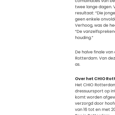
combinaties van be
twee lange dagen. V
resultaat: “Die jong
geen enkele onvold
Verhoog, was de he
“De vanzelfspreken
houding.”
De halve finale van 
Rotterdam. Van deze
as.
Over het CHIO Ro
Het CHIO Rotterdam
dressuursport op in
komt worden afgewi
verzorgd door hoofd
van 16 tot en met 20