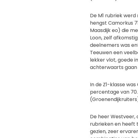
De M1 rubriek werd
hengst Camorkus 71
Maasdijk eo) die m
Loon, zelf afkomsti
deelnemers was ent
Teeuwen een veelbe
lekker vlot, goede 
achterwaarts gaan ne
In de Z1-klasse was
percentage van 70.
(Groenendijkruiters
De heer Westveer, d
rubrieken en heeft 
gezien, zeer ervare