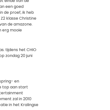
t einde van de
dan een goed
in de proef, ik heb
2 klasse Christine
 van de amazone.
n erg mooie
as. tijdens het CHIO
op zondag 20 juni
spring- en
e top aan start
tertainment
ment zal in 2010
atie in het Kralingse