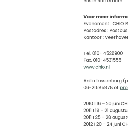
Bos in Rotterdam.
Voor meer inform
Evenement : CHIO R
Postadres : Postbu
Kantoor : Veerhave
Tel. 010- 4528900
Fax. 010-4531555
www.chio.nl
Anita Lussenburg (pu
06-21585878 of
pre
2010 I 16 – 20 juni 
2011 I 18 – 21 august
2011 I 25 – 28 augu
2012 I 20 – 24 juni