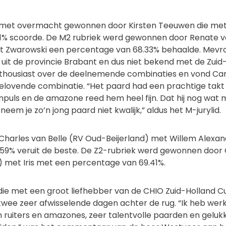
 met overmacht gewonnen door Kirsten Teeuwen die met 
% scoorde. De M2 rubriek werd gewonnen door Renate van
et Zwarowski een percentage van 68.33% behaalde. Mev
g uit de provincie Brabant en dus niet bekend met de Zuid
housiast over de deelnemende combinaties en vond Ca
lovende combinatie. “Het paard had een prachtige takt e
impuls en de amazone reed hem heel fijn. Dat hij nog wat
em je zo’n jong paard niet kwalijk,” aldus het M-jurylid.
 Charles van Belle (RV Oud-Beijerland) met Willem Alexa
59% veruit de beste. De Z2-rubriek werd gewonnen door 
) met Iris met een percentage van 69.41%.
ie met een groot liefhebber van de CHIO Zuid-Holland Cup
twee zeer afwisselende dagen achter de rug. “Ik heb werke
n ruiters en amazones, zeer talentvolle paarden en geluk