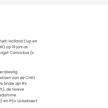
Zuid-Holland Cup en
O op 19 juni as.
engst Camorkus (v.
erdzestig
laatsen van de CHIO
 finale zijn RV
ft), de Hoeve
rnedamme
d) en PSV Lickebaert