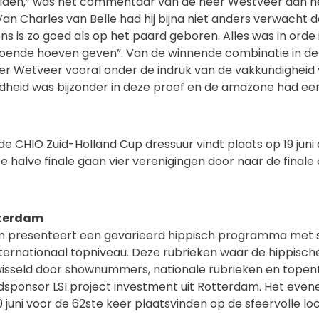
iden,” was het commentaar van de heer Westveer aan he
an Charles van Belle had hij bijna niet anders verwacht 
ens is zo goed als op het paard geboren. Alles was in orde 
oende hoeven geven”. Van de winnende combinatie in de Z
er Wetveer vooral onder de indruk van de vakkundigheid
dheid was bijzonder in deze proef en de amazone had ee
de CHIO Zuid-Holland Cup dressuur vindt plaats op 19 juni 
 halve finale gaan vier verenigingen door naar de finale 
tterdam
 presenteert een gevarieerd hippisch programma met 
ternationaal topniveau. Deze rubrieken waar de hippisch
sseld door shownummers, nationale rubrieken en topen
sponsor LSI project investment uit Rotterdam. Het evene
 juni voor de 62ste keer plaatsvinden op de sfeervolle loc