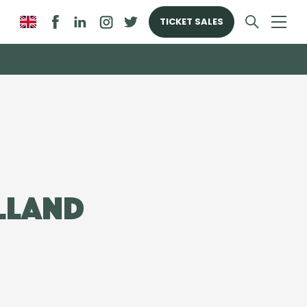
TICKET SALES
lland