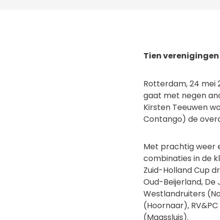
Tien verenigingen 
Rotterdam, 24 mei 
gaat met negen ande
Kirsten Teeuwen wa
Contango) de overal
Met prachtig weer 
combinaties in de k
Zuid-Holland Cup dr
Oud-Beijerland, De 
Westlandruiters (N
(Hoornaar), RV&PC ’
(Maassluis).