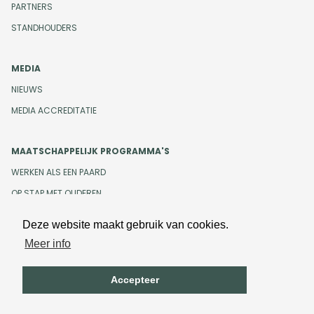
PARTNERS
STANDHOUDERS
MEDIA
NIEUWS
MEDIA ACCREDITATIE
MAATSCHAPPELIJK PROGRAMMA'S
WERKEN ALS EEN PAARD
OP STAP MET OUDEREN
Deze website maakt gebruik van cookies.
Meer info
Design en development door
Beeldr
Cookiebeleid
Privacybeleid
Accepteer
Algemene voorwaarden
Onze gedragscode