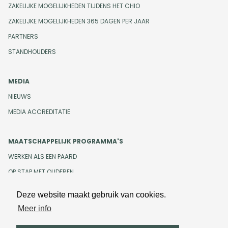
ZAKELIJKE MOGELIJKHEDEN TIJDENS HET CHIO
ZAKELIJKE MOGELIJKHEDEN 365 DAGEN PER JAAR
PARTNERS
STANDHOUDERS
MEDIA
NIEUWS
MEDIA ACCREDITATIE
MAATSCHAPPELIJK PROGRAMMA'S
WERKEN ALS EEN PAARD
OP STAP MET OUDEREN
Deze website maakt gebruik van cookies.
Meer info
Design en development door
Beeldr
Cookiebeleid