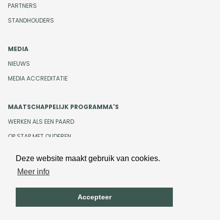
PARTNERS
STANDHOUDERS
MEDIA
NIEUWS
MEDIA ACCREDITATIE
MAATSCHAPPELIJK PROGRAMMA'S
WERKEN ALS EEN PAARD
OP STAP MET OUDEREN
Deze website maakt gebruik van cookies.
Meer info
Design en development door
Beeldr
Cookiebeleid
Privacybeleid
Accepteer
Algemene voorwaarden
Onze gedragscode