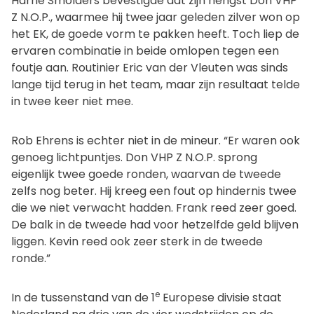
Harrie Smolders bevestigde dat zijn hengst Don VHP
Z N.O.P., waarmee hij twee jaar geleden zilver won op
het EK, de goede vorm te pakken heeft. Toch liep de
ervaren combinatie in beide omlopen tegen een
foutje aan. Routinier Eric van der Vleuten was sinds
lange tijd terug in het team, maar zijn resultaat telde
in twee keer niet mee.
Rob Ehrens is echter niet in de mineur. “Er waren ook
genoeg lichtpuntjes. Don VHP Z N.O.P. sprong
eigenlijk twee goede ronden, waarvan de tweede
zelfs nog beter. Hij kreeg een fout op hindernis twee
die we niet verwacht hadden. Frank reed zeer goed.
De balk in de tweede had voor hetzelfde geld blijven
liggen. Kevin reed ook zeer sterk in de tweede
ronde.”
e
In de tussenstand van de 1
Europese divisie staat