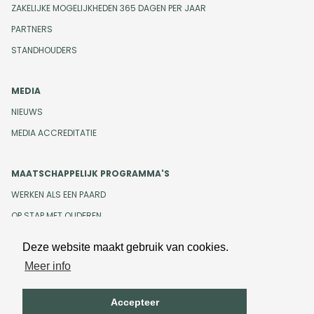
ZAKELIJKE MOGELIJKHEDEN 365 DAGEN PER JAAR
PARTNERS
STANDHOUDERS
MEDIA
NIEUWS
MEDIA ACCREDITATIE
MAATSCHAPPELIJK PROGRAMMA'S
WERKEN ALS EEN PAARD
OP STAP MET OUDEREN
Deze website maakt gebruik van cookies.
Meer info
Design en development door
Beeldr
Cookiebeleid
Privacybeleid
Accepteer
Algemene voorwaarden