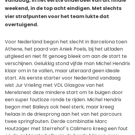
vandaag, in het eerste onderdeel van dit finale
weekend, in de top acht eindigen. Met slechts
vier strafpunten voor het team lukte dat
overtuigend.
Voor Nederland begon het slecht in Barcelona toen
Athene, het paard van Aniek Poels, bij het uitladen
uitgleed en niet fit genoeg bleek om aan de start te
verschijnen. Gelukkig stond vijfde man Michel Hendrix
klaar om in te vallen, maar uiteraard geen ideale
start. Als eerste starter voor Nederland vandaag
wist Jur Vrieling met VDL Glasgow van het
Merelsnest deze mindere start om te buigen door
een super foutloze ronde te rijden. Michel Hendrix
begon met Baileys ook heel sterk, maar kreeg
helaas in de driesprong aan het van het parcours
twee springfouten. Derde combinatie Marc
Houtzager met Sterrehof´s Calimero kreeg een fout