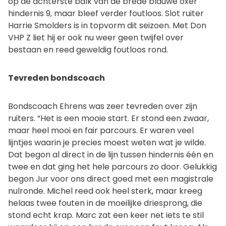
op de achterste balk van de brede blauwe oxer
hindernis 9, maar bleef verder foutloos. Slot ruiter
Harrie Smolders is in topvorm dit seizoen. Met Don
VHP Z liet hij er ook nu weer geen twijfel over
bestaan en reed geweldig foutloos rond.
Tevreden bondscoach
Bondscoach Ehrens was zeer tevreden over zijn
ruiters. “Het is een mooie start. Er stond een zwaar,
maar heel mooi en fair parcours. Er waren veel
lijntjes waarin je precies moest weten wat je wilde.
Dat begon al direct in de lijn tussen hindernis één en
twee en dat ging het hele parcours zo door. Gelukkig
begon Jur voor ons direct goed met een magistrale
nulronde. Michel reed ook heel sterk, maar kreeg
helaas twee fouten in de moeilijke driesprong, die
stond echt krap. Marc zat een keer net iets te stil