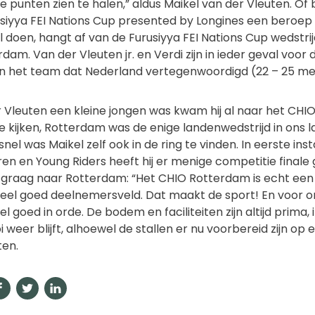
 punten zien te halen,” aldus Maikel van der Vleuten. O
siyya FEI Nations Cup presented by Longines een beroep
 doen, hangt af van de Furusiyya FEI Nations Cup wedstr
am. Van der Vleuten jr. en Verdi zijn in ieder geval voor
in het team dat Nederland vertegenwoordigd (22 – 25 mei
 Vleuten een kleine jongen was kwam hij al naar het CHI
e kijken, Rotterdam was de enige landenwedstrijd in ons 
snel was Maikel zelf ook in de ring te vinden. In eerste inst
oren en Young Riders heeft hij er menige competitie final
 graag naar Rotterdam: “Het CHIO Rotterdam is echt een 
eel goed deelnemersveld. Dat maakt de sport! En voor o
l goed in orde. De bodem en faciliteiten zijn altijd prima,
i weer blijft, alhoewel de stallen er nu voorbereid zijn op 
ten.