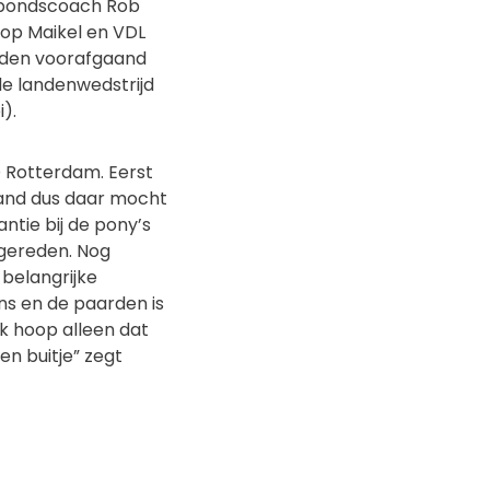
f bondscoach Rob
 op Maikel en VDL
ijden voorafgaand
 de landenwedstrijd
).
O Rotterdam. Eerst
land dus daar mocht
antie bij de pony’s
e gereden. Nog
belangrijke
ns en de paarden is
 ik hoop alleen dat
een buitje” zegt