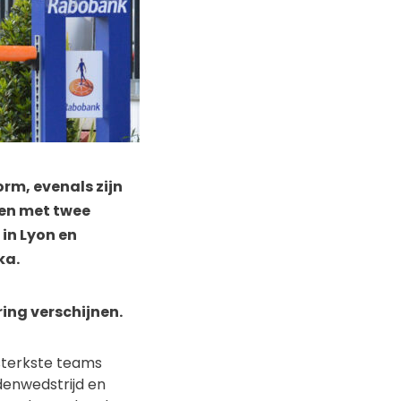
rm, evenals zijn
den met twee
 in Lyon en
ka.
ring verschijnen.
sterkste teams
denwedstrijd en