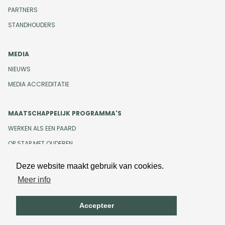
PARTNERS
STANDHOUDERS
MEDIA
NIEUWS
MEDIA ACCREDITATIE
MAATSCHAPPELIJK PROGRAMMA'S
WERKEN ALS EEN PAARD
OP STAP MET OUDEREN
Deze website maakt gebruik van cookies.
Meer info
Design en development door
Beeldr
Cookiebeleid
Privacybeleid
Accepteer
Algemene voorwaarden
Onze gedragscode