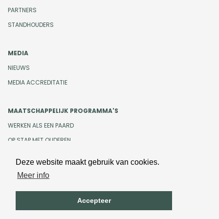
PARTNERS
STANDHOUDERS
MEDIA
NIEUWS
MEDIA ACCREDITATIE
MAATSCHAPPELIJK PROGRAMMA'S
WERKEN ALS EEN PAARD
OP STAP MET OUDEREN
Deze website maakt gebruik van cookies.
Meer info
Design en development door
Beeldr
Cookiebeleid
Privacybeleid
Accepteer
Algemene voorwaarden
Onze gedragscode