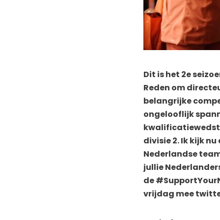
Dit is het 2e seiz
Reden om directeur
belangrijke compet
ongelooflijk span
kwalificatiewedstr
divisie 2. Ik kijk 
Nederlandse team 
jullie Nederlander
de #SupportYourNa
vrijdag mee twitt