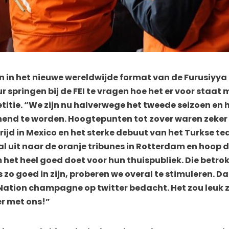
oen in het nieuwe wereldwijde format van de Furusiyya
 springen bij de FEI te vragen hoe het er voor staat 
itie. “We zijn nu halverwege het tweede seizoen en h
nend te worden. Hoogtepunten tot zover waren zeker
ijd in Mexico en het sterke debuut van het Turkse t
nu al uit naar de oranje tribunes in Rotterdam en hoop 
het heel goed doet voor hun thuispubliek. Die betro
s zo goed in zijn, proberen we overal te stimuleren.
tion champagne op twitter bedacht. Het zou leuk zi
er met ons!”