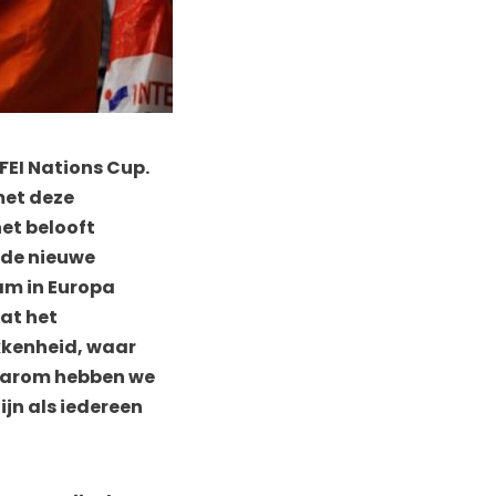
 FEI Nations Cup.
met deze
et belooft
 de nieuwe
eam in Europa
dat het
kkenheid, waar
 Daarom hebben we
jn als iedereen