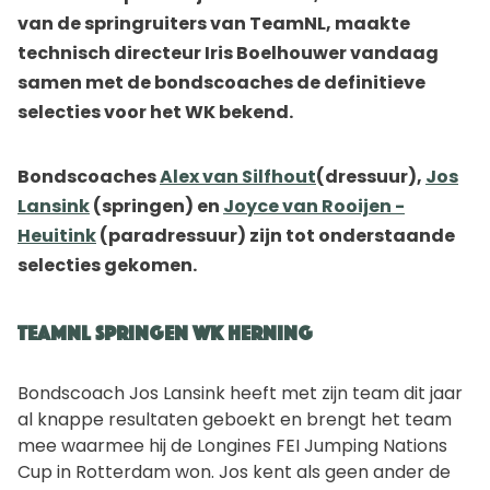
van de springruiters van TeamNL, maakte
technisch directeur Iris Boelhouwer vandaag
samen met de bondscoaches de definitieve
selecties voor het WK bekend.
Bondscoaches
Alex van Silfhout
(dressuur),
Jos
Lansink
(springen) en
Joyce van Rooijen -
Heuitink
(paradressuur) zijn tot onderstaande
selecties gekomen.
TeamNL springen WK Herning
Bondscoach Jos Lansink heeft met zijn team dit jaar
al knappe resultaten geboekt en brengt het team
mee waarmee hij de Longines FEI Jumping Nations
Cup in Rotterdam won. Jos kent als geen ander de