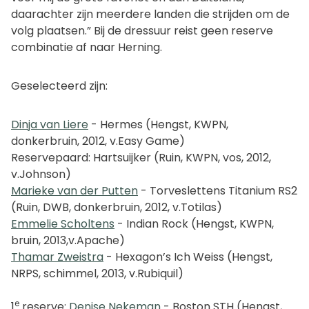
daarachter zijn meerdere landen die strijden om de
volg plaatsen.” Bij de dressuur reist geen reserve
combinatie af naar Herning.
Geselecteerd zijn:
Dinja van Liere
- Hermes (Hengst, KWPN,
donkerbruin, 2012, v.Easy Game)
Reservepaard: Hartsuijker (Ruin, KWPN, vos, 2012,
v.Johnson)
Marieke van der Putten
- Torveslettens Titanium RS2
(Ruin, DWB, donkerbruin, 2012, v.Totilas)
Emmelie Scholtens
- Indian Rock (Hengst, KWPN,
bruin, 2013,v.Apache)
Thamar Zweistra
- Hexagon’s Ich Weiss (Hengst,
NRPS, schimmel, 2013, v.Rubiquil)
e
1
reserve:
Denise Nekeman
- Boston STH (Hengst,