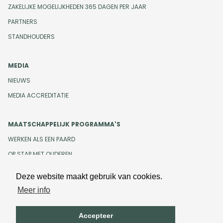
ZAKELIJKE MOGELIJKHEDEN 365 DAGEN PER JAAR
PARTNERS
STANDHOUDERS
MEDIA
NIEUWS
MEDIA ACCREDITATIE
MAATSCHAPPELIJK PROGRAMMA'S
WERKEN ALS EEN PAARD
OP STAP MET OUDEREN
Deze website maakt gebruik van cookies.
Meer info
Design en development door
Beeldr
Cookiebeleid
Privacybeleid
Accepteer
Algemene voorwaarden