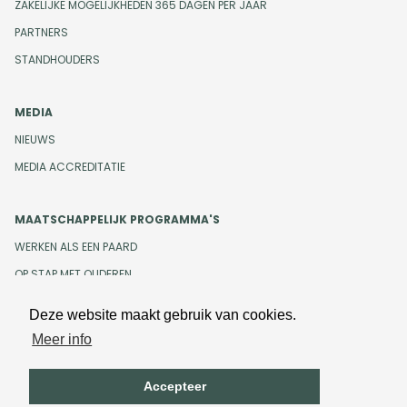
ZAKELIJKE MOGELIJKHEDEN 365 DAGEN PER JAAR
PARTNERS
STANDHOUDERS
MEDIA
NIEUWS
MEDIA ACCREDITATIE
MAATSCHAPPELIJK PROGRAMMA'S
WERKEN ALS EEN PAARD
OP STAP MET OUDEREN
Deze website maakt gebruik van cookies.
Meer info
Design en development door
Beeldr
Cookiebeleid
Privacybeleid
Accepteer
Algemene voorwaarden