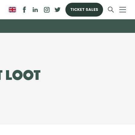
TICKET SALES
t loot