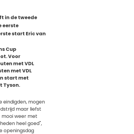
ft in de tweede
 eerste
rste start Eric van
ons Cup
ot. Voor
leuten met VDL
sten met VDL
an start met
t Tyson.
tie eindigden, mogen
strijd maar liefst
is mooi weer met
heden heel goed",
de openingsdag