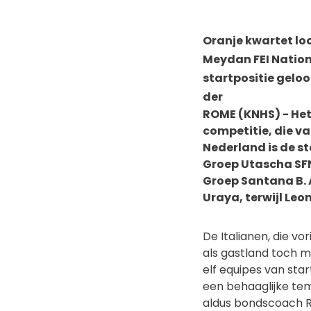
Oranje kwartet loo
Meydan FEI Nation
startpositie geloo
der
ROME (KNHS) - Het
competitie, die v
Nederland is de st
Groep Utascha SFN
Groep Santana B. A
Uraya, terwijl Leo
De Italianen, die vo
als gastland toch m
elf equipes van sta
een behaaglijke te
aldus bondscoach R