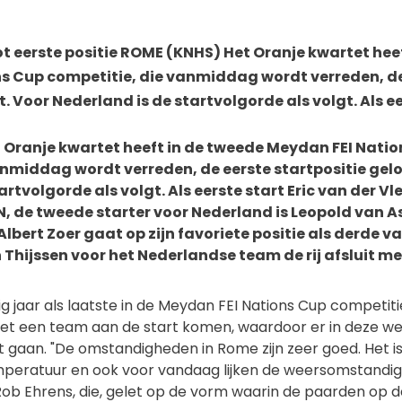
t eerste positie ROME (KNHS) Het Oranje kwartet hee
s Cup competitie, die vanmiddag wordt verreden, de
t. Voor Nederland is de startvolgorde als volgt. Als ee
 Oranje kwartet heeft in de tweede Meydan FEI Nati
anmiddag wordt verreden, de eerste startpositie gelo
artvolgorde als volgt. Als eerste start Eric van der V
, de tweede starter voor Nederland is Leopold van A
lbert Zoer gaat op zijn favoriete positie als derde v
n Thijssen voor het Nederlandse team de rij afsluit me
rig jaar als laatste in de Meydan FEI Nations Cup competi
et een team aan de start komen, waardoor er in deze wed
rt gaan. "De omstandigheden in Rome zijn zeer goed. Het 
mperatuur en ook voor vandaag lijken de weersomstandig
ob Ehrens, die, gelet op de vorm waarin de paarden op 