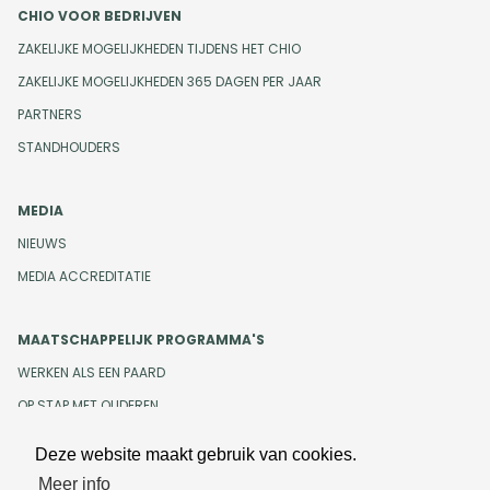
CHIO VOOR BEDRIJVEN
ZAKELIJKE MOGELIJKHEDEN TIJDENS HET CHIO
ZAKELIJKE MOGELIJKHEDEN 365 DAGEN PER JAAR
PARTNERS
STANDHOUDERS
MEDIA
NIEUWS
MEDIA ACCREDITATIE
MAATSCHAPPELIJK PROGRAMMA'S
WERKEN ALS EEN PAARD
OP STAP MET OUDEREN
Deze website maakt gebruik van cookies.
Meer info
Design en development door
Beeldr