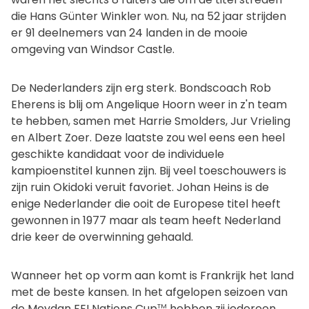
die Hans Günter Winkler won. Nu, na 52 jaar strijden
er 91 deelnemers van 24 landen in de mooie
omgeving van Windsor Castle.
De Nederlanders zijn erg sterk. Bondscoach Rob
Eherens is blij om Angelique Hoorn weer in z'n team
te hebben, samen met Harrie Smolders, Jur Vrieling
en Albert Zoer. Deze laatste zou wel eens een heel
geschikte kandidaat voor de individuele
kampioenstitel kunnen zijn. Bij veel toeschouwers is
zijn ruin Okidoki veruit favoriet. Johan Heins is de
enige Nederlander die ooit de Europese titel heeft
gewonnen in 1977 maar als team heeft Nederland
drie keer de overwinning gehaald.
Wanneer het op vorm aan komt is Frankrijk het land
met de beste kansen. In het afgelopen seizoen van
de Meydan FEI Nations Cup
hebben zij iedereen
TM