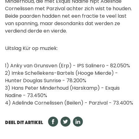
Minderhoud, die met Exquis Nadine nipt Adelinde
Cornelissen met Parzival achter zich wist te houden.
Beide paarden hadden net een fractie te veel last
van spanning, maar desondanks dat werden ze
verdiend derde en vierde.
Uitslag Kür op muziek:
1) Anky van Grunsven (Erp) - IPS Salinero - 82.050%
2) Imke Schellekens-Bartels (Hooge Mierde) -
Hunter Douglas Sunrise - 78.200%
3) Hans Peter Minderhoud (Harskamp) - Exquis
Nadine - 73.450%
4) Adelinde Cornelissen (Beilen) - Parzival - 73.400%
DEEL DIT ARTIKEL