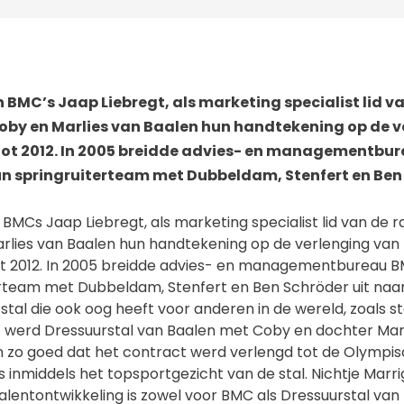
 BMC’s Jaap Liebregt, als marketing specialist lid v
oby en Marlies van Baalen hun handtekening op de v
tot 2012. In 2005 breidde advies- en managementbu
n springruiterteam met Dubbeldam, Stenfert en Ben 
BMCs Jaap Liebregt, als marketing specialist lid van de 
rlies van Baalen hun handtekening op de verlenging van
t 2012. In 2005 breidde advies- en managementbureau B
erteam met Dubbeldam, Stenfert en Ben Schröder uit naar
 stal die ook oog heeft voor anderen in de wereld, zoals s
 werd Dressuurstal van Baalen met Coby en dochter Marl
en zo goed dat het contract werd verlengd tot de Olympisc
s inmiddels het topsportgezicht van de stal. Nichtje Marrigj
lentontwikkeling is zowel voor BMC als Dressuurstal van