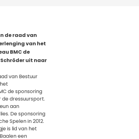
an de raad van
erlenging van het
reau BMC de
Schröder uit naar
raad van Bestuur
 het
MC de sponsoring
 de dressuursport.
teun aan
ies. De sponsoring
he Spelen in 2012.
e is lid van het
 Baalen een