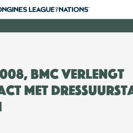
2008, BMC verlengt
ct met Dressuurst
n