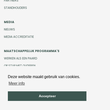
PARTNERS
STANDHOUDERS
MEDIA
NIEUWS
MEDIA ACCREDITATIE
MAATSCHAPPELIJK PROGRAMMA'S
WERKEN ALS EEN PAARD
OP STAP MET OUDEREN
Deze website maakt gebruik van cookies.
Meer info
Design en development door
Beeldr
Cookiebeleid
Privacybeleid
Accepteer
Algemene voorwaarden
Onze gedragscode