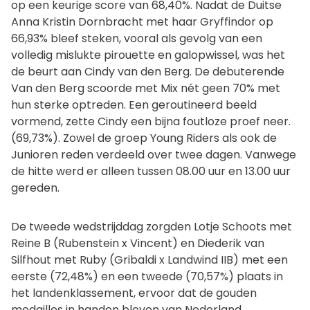
op een keurige score van 68,40%. Nadat de Duitse
Anna Kristin Dornbracht met haar Gryffindor op
66,93% bleef steken, vooral als gevolg van een
volledig mislukte pirouette en galopwissel, was het
de beurt aan Cindy van den Berg. De debuterende
Van den Berg scoorde met Mix nét geen 70% met
hun sterke optreden. Een geroutineerd beeld
vormend, zette Cindy een bijna foutloze proef neer.
(69,73%). Zowel de groep Young Riders als ook de
Junioren reden verdeeld over twee dagen. Vanwege
de hitte werd er alleen tussen 08.00 uur en 13.00 uur
gereden.
De tweede wedstrijddag zorgden Lotje Schoots met
Reine B (Rubenstein x Vincent) en Diederik van
Silfhout met Ruby (Gribaldi x Landwind IIB) met een
eerste (72,48%) en een tweede (70,57%) plaats in
het landenklassement, ervoor dat de gouden
medailles in handen bleven van Nederland.