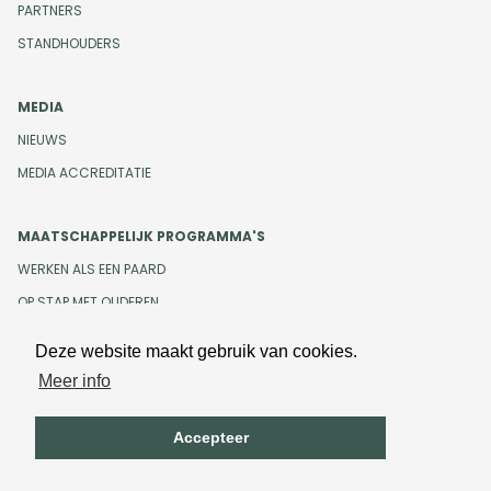
PARTNERS
STANDHOUDERS
MEDIA
NIEUWS
MEDIA ACCREDITATIE
MAATSCHAPPELIJK PROGRAMMA'S
WERKEN ALS EEN PAARD
OP STAP MET OUDEREN
Deze website maakt gebruik van cookies.
Meer info
Design en development door
Beeldr
Cookiebeleid
Privacybeleid
Accepteer
Algemene voorwaarden
Onze gedragscode