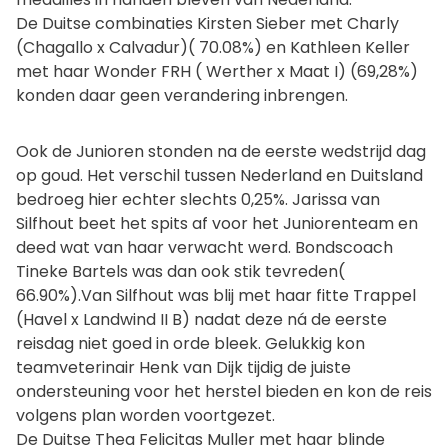
De Duitse combinaties Kirsten Sieber met Charly
(Chagallo x Calvadur)( 70.08%) en Kathleen Keller
met haar Wonder FRH ( Werther x Maat I) (69,28%)
konden daar geen verandering inbrengen.
Ook de Junioren stonden na de eerste wedstrijd dag
op goud. Het verschil tussen Nederland en Duitsland
bedroeg hier echter slechts 0,25%. Jarissa van
Silfhout beet het spits af voor het Juniorenteam en
deed wat van haar verwacht werd. Bondscoach
Tineke Bartels was dan ook stik tevreden(
66.90%).Van Silfhout was blij met haar fitte Trappel
(Havel x Landwind II B) nadat deze ná de eerste
reisdag niet goed in orde bleek. Gelukkig kon
teamveterinair Henk van Dijk tijdig de juiste
ondersteuning voor het herstel bieden en kon de reis
volgens plan worden voortgezet.
De Duitse Thea Felicitas Muller met haar blinde