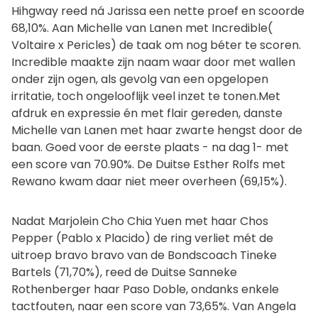
Hihgway reed ná Jarissa een nette proef en scoorde
68,10%. Aan Michelle van Lanen met Incredible(
Voltaire x Pericles) de taak om nog béter te scoren.
Incredible maakte zijn naam waar door met wallen
onder zijn ogen, als gevolg van een opgelopen
irritatie, toch ongelooflijk veel inzet te tonen.Met
afdruk en expressie én met flair gereden, danste
Michelle van Lanen met haar zwarte hengst door de
baan. Goed voor de eerste plaats - na dag 1- met
een score van 70.90%. De Duitse Esther Rolfs met
Rewano kwam daar niet meer overheen (69,15%).
Nadat Marjolein Cho Chia Yuen met haar Chos
Pepper (Pablo x Placido) de ring verliet mét de
uitroep bravo bravo van de Bondscoach Tineke
Bartels (71,70%), reed de Duitse Sanneke
Rothenberger haar Paso Doble, ondanks enkele
tactfouten, naar een score van 73,65%. Van Angela