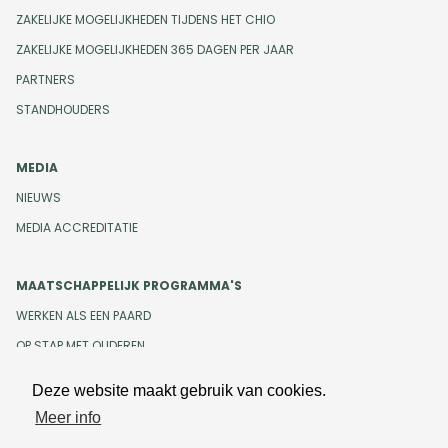
ZAKELIJKE MOGELIJKHEDEN TIJDENS HET CHIO
ZAKELIJKE MOGELIJKHEDEN 365 DAGEN PER JAAR
PARTNERS
STANDHOUDERS
MEDIA
NIEUWS
MEDIA ACCREDITATIE
MAATSCHAPPELIJK PROGRAMMA'S
WERKEN ALS EEN PAARD
OP STAP MET OUDEREN
Deze website maakt gebruik van cookies.
Meer info
Design en development door
Beeldr
Cookiebeleid