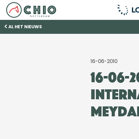
AL HET NIEUWS
16-06-2010
16-06-
intern
Meyda