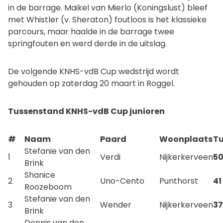
in de barrage. Maikel van Mierlo (Koningslust) bleef
met Whistler (v. Sheraton) foutloos is het klassieke
parcours, maar haalde in de barrage twee
springfouten en werd derde in de uitslag.
De volgende KNHS-vdB Cup wedstrijd wordt
gehouden op zaterdag 20 maart in Roggel.
Tussenstand KNHS-vdB Cup junioren
#
Naam
Paard
Woonplaats
T
Stefanie van den
1
Verdi
Nijkerkerveen
5
Brink
Shanice
2
Uno-Cento
Punthorst
41
Roozeboom
Stefanie van den
3
Wender
Nijkerkerveen
37
Brink
Dennis van den