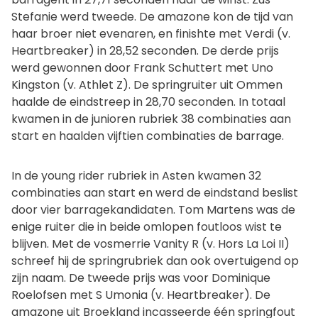
Stefanie werd tweede. De amazone kon de tijd van
haar broer niet evenaren, en finishte met Verdi (v.
Heartbreaker) in 28,52 seconden. De derde prijs
werd gewonnen door Frank Schuttert met Uno
Kingston (v. Athlet Z). De springruiter uit Ommen
haalde de eindstreep in 28,70 seconden. In totaal
kwamen in de junioren rubriek 38 combinaties aan
start en haalden vijftien combinaties de barrage.
In de young rider rubriek in Asten kwamen 32
combinaties aan start en werd de eindstand beslist
door vier barragekandidaten. Tom Martens was de
enige ruiter die in beide omlopen foutloos wist te
blijven. Met de vosmerrie Vanity R (v. Hors La Loi II)
schreef hij de springrubriek dan ook overtuigend op
zijn naam. De tweede prijs was voor Dominique
Roelofsen met S Umonia (v. Heartbreaker). De
amazone uit Broekland incasseerde één springfout