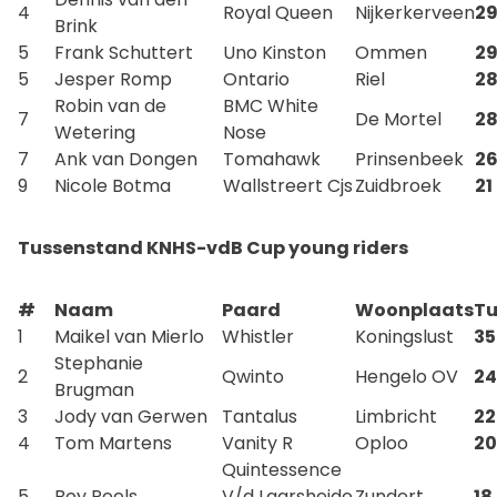
4
Royal Queen
Nijkerkerveen
2
Brink
5
Frank Schuttert
Uno Kinston
Ommen
2
5
Jesper Romp
Ontario
Riel
2
Robin van de
BMC White
7
De Mortel
2
Wetering
Nose
7
Ank van Dongen
Tomahawk
Prinsenbeek
2
9
Nicole Botma
Wallstreert Cjs
Zuidbroek
21
Tussenstand KNHS-vdB Cup young riders
#
Naam
Paard
Woonplaats
Tu
1
Maikel van Mierlo
Whistler
Koningslust
35
Stephanie
2
Qwinto
Hengelo OV
24
Brugman
3
Jody van Gerwen
Tantalus
Limbricht
22
4
Tom Martens
Vanity R
Oploo
20
Quintessence
5
Boy Peels
V/d Laarsheide
Zundert
18