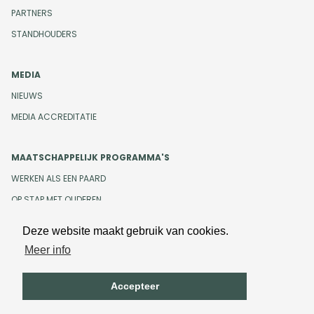
PARTNERS
STANDHOUDERS
MEDIA
NIEUWS
MEDIA ACCREDITATIE
MAATSCHAPPELIJK PROGRAMMA'S
WERKEN ALS EEN PAARD
OP STAP MET OUDEREN
Deze website maakt gebruik van cookies.
Meer info
Design en development door
Beeldr
Cookiebeleid
Privacybeleid
Accepteer
Algemene voorwaarden
Onze gedragscode