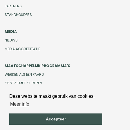
PARTNERS
STANDHOUDERS
MEDIA
NIEUWS
MEDIA ACCREDITATIE
MAATSCHAPPELIJK PROGRAMMA'S
WERKEN ALS EEN PAARD
OP STAP MET OUDEREN
Deze website maakt gebruik van cookies.
Meer info
Design en development door
Beeldr
Cookiebeleid
Privacybeleid
Accepteer
Algemene voorwaarden
Onze gedragscode