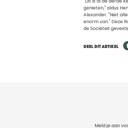
"Dit is al de derde 
genieten," aldus He
Alexander. "Niet al
enorm van." Deze R
de Sociëteit
gevesti
DEEL DIT ARTIKEL
Meld je aan voo