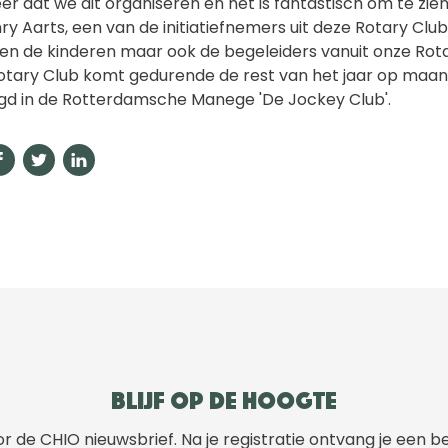
keer dat we dit organiseren en het is fantastisch om te zi
nry Aarts, een van de initiatiefnemers uit deze Rotary Cl
leen de kinderen maar ook de begeleiders vanuit onze Rot
otary Club komt gedurende de rest van het jaar op maan
gd in de Rotterdamsche Manege 'De Jockey Club'.
Blijf op de hoogte
r de CHIO nieuwsbrief. Na je registratie ontvang je een b