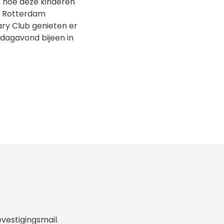
en hoe deze kinderen
ub Rotterdam
ary Club genieten er
dagavond bijeen in
evestigingsmail.