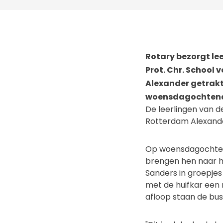
Rotary bezorgt le
Prot. Chr. School
Alexander getrak
woensdagochtend 1
De leerlingen van d
Rotterdam Alexand
Op woensdagochtend 
brengen hen naar h
Sanders in groepje
met de huifkar een 
afloop staan de bu