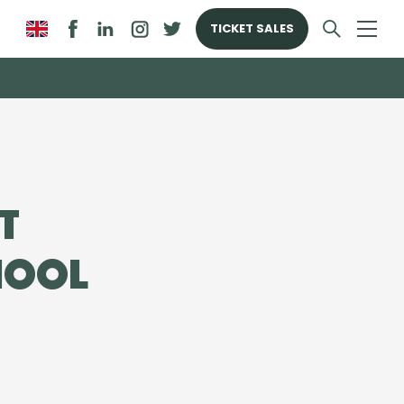
TICKET SALES
t
hool