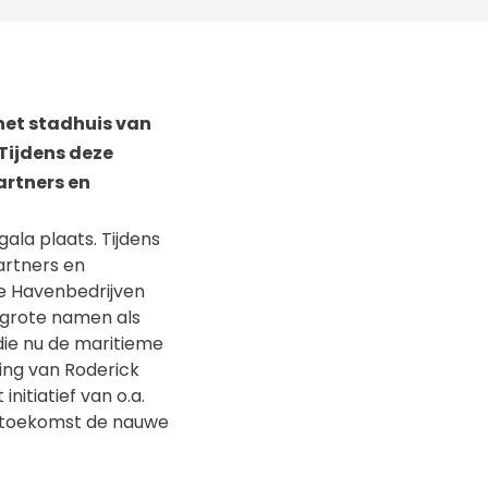
het stadhuis van
Tijdens deze
artners en
la plaats. Tijdens
artners en
e Havenbedrijven
 grote namen als
ie nu de maritieme
ing van Roderick
nitiatief van o.a.
de toekomst de nauwe