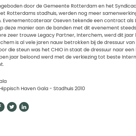
 aangeboden door de Gemeente Rotterdam en het Syndicaa
 het Rotterdams stadhuis, werden nog meer samenwerki
. Evenementcateraar Oseven tekende een contract als 
op deze manier aan de banden met dit evenement steeds 
ere zeer trouwe Legacy Partner, Interchem, werd dit jaa
chem is al vele jaren nauw betrokken bij de dressuur van
r die steun was het CHIO in staat de dressuur naar een 
pen jaar beloond werd met de verkiezing tot beste Inter
t.
 Hippisch Haven Gala - Stadhuis 2010