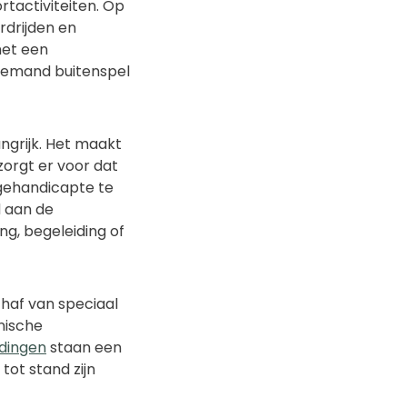
tactiviteiten. Op
rdrijden en
met een
 niemand buitenspel
ngrijk. Het maakt
zorgt er voor dat
 gehandicapte te
d aan de
g, begeleiding of
chaf van speciaal
nische
dingen
staan een
tot stand zijn