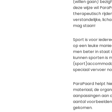
(willen gaan) bezi
deze wijze wil Para
therapeutisch rijd
verstandelijke, lich
mag staan!
Sport is voor ieder
op een leuke manier
men beter in staat 
kunnen sporten is m
(sport)accommodatie
speciaal vervoer noo
ParaPaard helpt hier
materiaal, de orga
aanpassingen aan 
aantal voorbeelden 
gekomen.