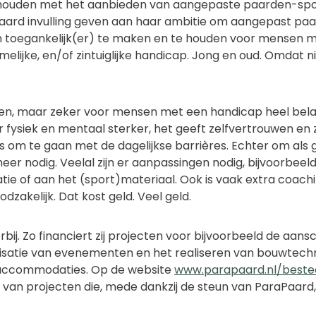
ghouden met het aanbieden van aangepaste paarden-spor
Paard invulling geven aan haar ambitie om aangepast paa
en toegankelijk(er) te maken en te houden voor mensen 
amelijke, en/of zintuiglijke handicap. Jong en oud. Omdat
een, maar zeker voor mensen met een handicap heel bela
 fysiek en mentaal sterker, het geeft zelfvertrouwen en 
is om te gaan met de dagelijkse barrières. Echter om als
eer nodig. Veelal zijn er aanpassingen nodig, bijvoorbeel
 of aan het (sport)materiaal. Ook is vaak extra coachin
dzakelijk. Dat kost geld. Veel geld.
bij. Zo financiert zij projecten voor bijvoorbeeld de aans
nisatie van evenementen en het realiseren van bouwtech
accommodaties. Op de website
www.parapaard.nl/beste
van projecten die, mede dankzij de steun van ParaPaard, 