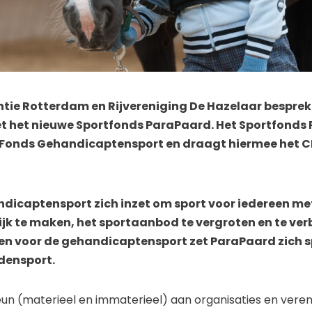
antie Rotterdam en Rijvereniging De Hazelaar bespre
 het nieuwe Sportfonds ParaPaard. Het Sportfonds
 Fonds Gehandicaptensport en draagt hiermee het CB
icaptensport zich inzet om sport voor iedereen me
ijk te maken, het sportaanbod te vergroten en te ve
n voor de gehandicaptensport zet ParaPaard zich sp
densport.
un (materieel en immaterieel) aan organisaties en vereni