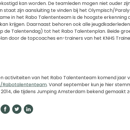
kostigd kan worden. De teamleden mogen niet ouder zijn d
n staat zijn aansluiting te vinden bij het Olympisch/Para
ame in het Rabo Talententeam is de hoogste erkenning di
an krijgen. Daarnaast behoren ook alle jeugdkaderleden 
op de Talentendag) tot het Rabo Talentenplan. Beide gr
lan door de topcoaches en-trainers van het KNHS Train
en activiteiten van het Rabo Talententeam komend jaar v
/Rabotalententeam
. Vanaf september kun je hier stem
r 2014, die tijdens Jumping Amsterdam bekend gemaakt z