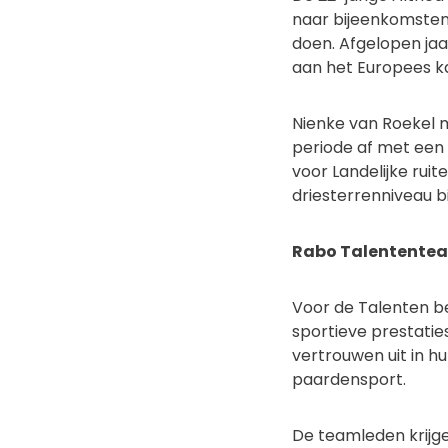
naar bijeenkomsten
doen. Afgelopen ja
aan het Europees 
Nienke van Roekel m
periode af met een
voor Landelijke ruit
driesterrenniveau bi
Rabo Talentente
Voor de Talenten b
sportieve prestati
vertrouwen uit in 
paardensport.
De teamleden krijg