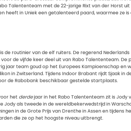
abo Talententeam met de 22-jarige Rixt van der Horst ui
I en heeft in Uniek een getalenteerd paard, waarmee ze i
) is de routinier van de elf ruiters. De regerend Nederland
voor de vijfde keer deel uit van Rabo Talententeam. De 
g jaar team goud op het Europees Kampioenschap en wo
ikon in Zwitserland. Tijdens Indoor Brabant rijdt Sjaak in d
oor de Rabobank beschikbaar gestelde startplaats.
voor het
derde
jaar in het Rabo Talententeam zit is Jody 
e Jody als tweede in de wereldbekerwedstrijd in Warsch
ningen in de Grote Prijs van Drenthe in Assen en tijdens h
den die ze op het hoogste niveau uitbrengt.