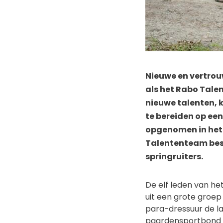
Nieuwe en vertrou
als het Rabo Tale
nieuwe talenten, 
te bereiden op een
opgenomen in het 
Talententeam best
springruiters.
De elf leden van h
uit een grote groep
para-dressuur de l
paardensportbond h