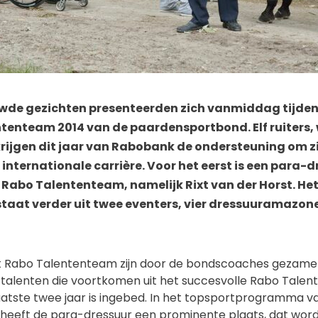
wde gezichten presenteerden zich vanmiddag tijden
ntenteam 2014 van de paardensportbond. Elf ruiters,
krijgen dit jaar van Rabobank de ondersteuning om z
 internationale carrière. Voor het eerst is een para-d
Rabo Talententeam, namelijk Rixt van der Horst. He
aat verder uit twee eventers, vier dressuuramazone
et Rabo Talententeam zijn door de bondscoaches gezamen
 talenten die voortkomen uit het succesvolle Rabo Talen
aatste twee jaar is ingebed. In het topsportprogramma v
eeft de para-dressuur een prominente plaats, dat word