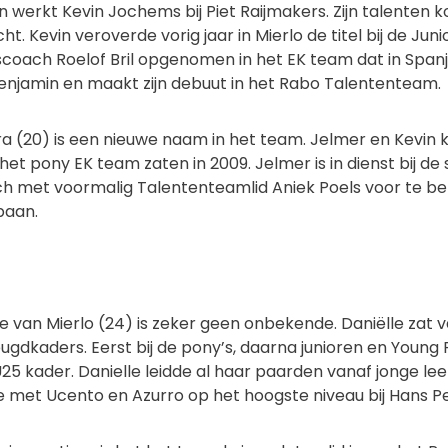
en werkt Kevin Jochems bij Piet Raijmakers. Zijn talenten
cht. Kevin veroverde vorig jaar in Mierlo de titel bij de J
oach Roelof Bril opgenomen in het EK team dat in Spanje 
 benjamin en maakt zijn debuut in het Rabo Talententeam.
 (20) is een nieuwe naam in het team. Jelmer en Kevin k
 het pony EK team zaten in 2009. Jelmer is in dienst bij de
ich met voormalig Talententeamlid Aniek Poels voor te b
baan.
 van Mierlo (24) is zeker geen onbekende. Daniëlle zat 
eugdkaders. Eerst bij de pony’s, daarna junioren en Young
U25 kader. Danielle leidde al haar paarden vanaf jonge leeft
e met Ucento en Azurro op het hoogste niveau bij Hans P