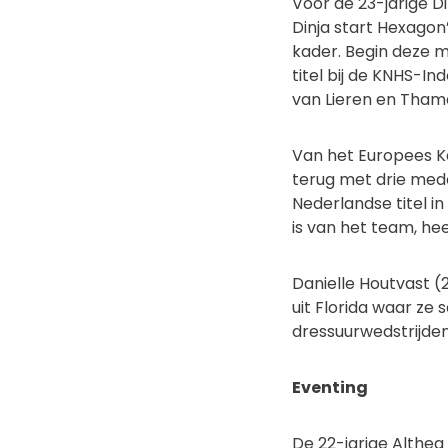
Voor de 23-jarige Di
Dinja start Hexago
kader. Begin deze m
titel bij de KNHS-I
van Lieren en Thama
Van het Europees K
terug met drie meda
Nederlandse titel i
is van het team, hee
Danielle Houtvast (
uit Florida waar ze
dressuurwedstrijden
Eventing
De 22-jarige Althea