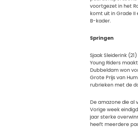
voortgezet in het R
komt uit in Grade I
B-kader.
Springen
Sjaak Sleiderink (21
Young Riders maakt 
Dubbeldam won vori
Grote Prijs van Huml
rubrieken met de d
De amazone die al 
Vorige week eindigd
jaar sterke overwin
heeft meerdere paar