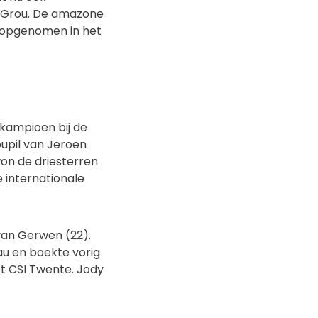
t Grou. De amazone
s opgenomen in het
s kampioen bij de
pupil van Jeroen
n de driesterren
e internationale
van Gerwen (22).
au en boekte vorig
et CSI Twente. Jody