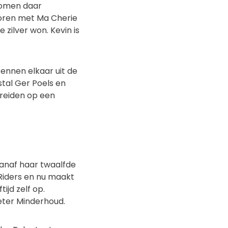
 komen daar
unioren met Ma Cherie
zilver won. Kevin is
ennen elkaar uit de
 stal Ger Poels en
ereiden op een
vanaf haar twaalfde
 Riders en nu maakt
ijd zelf op.
eter Minderhoud.