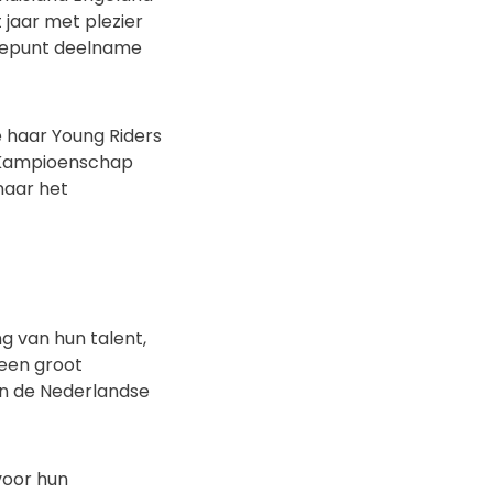
jaar met plezier
gtepunt deelname
e haar Young Riders
s Kampioenschap
 naar het
 van hun talent,
een groot
an de Nederlandse
voor hun