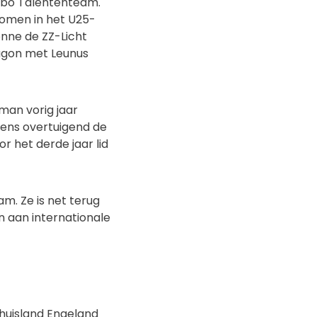
 Rabo Talententeam.
nomen in het U25-
onne de ZZ-Licht
xagon met Leunus
man vorig jaar
eens overtuigend de
r het derde jaar lid
m. Ze is net terug
n aan internationale
thuisland Engeland