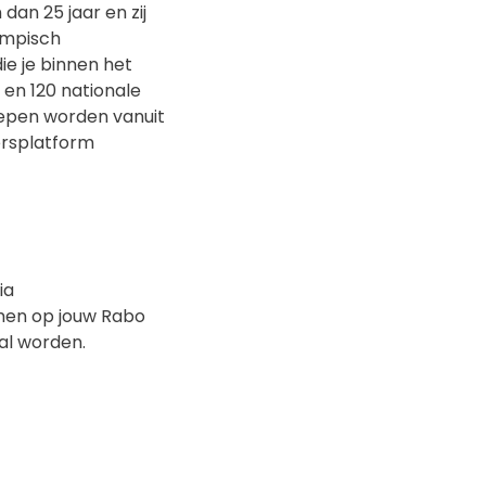
an 25 jaar en zij
lympisch
e je binnen het
en 120 nationale
oepen worden vanuit
ersplatform
ia
men op jouw Rabo
al worden.