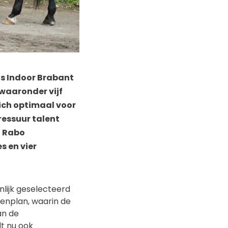
s Indoor Brabant
 waaronder vijf
ich optimaal voor
ressuur talent
t Rabo
s en vier
lijk geselecteerd
tenplan, waarin de
an de
t nu ook