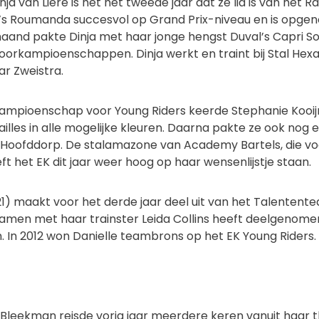
nja van Liere is het het tweede jaar dat ze lid is van het
n’s Roumanda succesvol op Grand Prix-niveau en is opge
aand pakte Dinja met haar jonge hengst Duval’s Capri S
ndoorkampioenschappen. Dinja werkt en traint bij Stal He
r Zweistra.
ampioenschap voor Young Riders keerde Stephanie Kooij
illes in alle mogelijke kleuren. Daarna pakte ze ook nog 
n Hoofddorp. De stalamazone van Academy Bartels, die voo
ft het EK dit jaar weer hoog op haar wensenlijstje staan.
21) maakt voor het derde jaar deel uit van het Talententea
 samen met haar trainster Leida Collins heeft deelgenome
. In 2012 won Danielle teambrons op het EK Young Riders.
 Bleekman reisde vorig jaar meerdere keren vanuit haar 