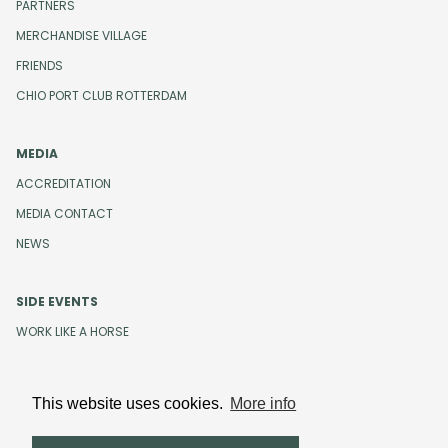
PARTNERS
MERCHANDISE VILLAGE
FRIENDS
CHIO PORT CLUB ROTTERDAM
MEDIA
ACCREDITATION
MEDIA CONTACT
NEWS
SIDE EVENTS
WORK LIKE A HORSE
This website uses cookies.
More info
Design and development by
Beeldr
Cookies
Privacystatement