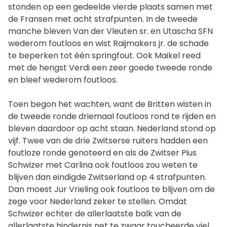
stonden op een gedeelde vierde plaats samen met
de Fransen met acht strafpunten. In de tweede
manche bleven Van der Vleuten sr. en Utascha SFN
wederom foutloos en wist Raijmakers jr. de schade
te beperken tot één springfout. Ook Maikel reed
met de hengst Verdi een zeer goede tweede ronde
en bleef wederom foutloos.
Toen begon het wachten, want de Britten wisten in
de tweede ronde driemaal foutloos rond te rijden en
bleven daardoor op acht staan. Nederland stond op
vijf. Twee van de drie Zwitserse ruiters hadden een
foutloze ronde genoteerd en als de Zwitser Pius
Schwizer met Carlina ook foutloos zou weten te
blijven dan eindigde Zwitserland op 4 strafpunten.
Dan moest Jur Vrieling ook foutloos te blijven om de
zege voor Nederland zeker te stellen. Omdat
Schwizer echter de allerlaatste balk van de
allerlaatste hindernis net te zwaar toucheerde viel