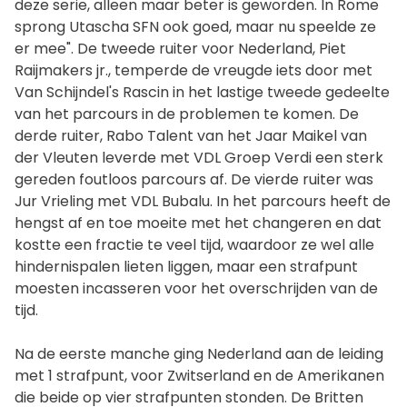
deze serie, alleen maar beter is geworden. In Rome
sprong Utascha SFN ook goed, maar nu speelde ze
er mee". De tweede ruiter voor Nederland, Piet
Raijmakers jr., temperde de vreugde iets door met
Van Schijndel's Rascin in het lastige tweede gedeelte
van het parcours in de problemen te komen. De
derde ruiter, Rabo Talent van het Jaar Maikel van
der Vleuten leverde met VDL Groep Verdi een sterk
gereden foutloos parcours af. De vierde ruiter was
Jur Vrieling met VDL Bubalu. In het parcours heeft de
hengst af en toe moeite met het changeren en dat
kostte een fractie te veel tijd, waardoor ze wel alle
hindernispalen lieten liggen, maar een strafpunt
moesten incasseren voor het overschrijden van de
tijd.
Na de eerste manche ging Nederland aan de leiding
met 1 strafpunt, voor Zwitserland en de Amerikanen
die beide op vier strafpunten stonden. De Britten