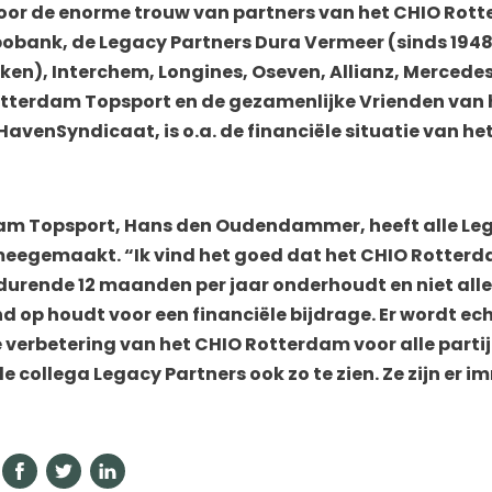
oor de enorme trouw van partners van het CHIO Rot
bank, de Legacy Partners Dura Vermeer (sinds 1948 
en), Interchem, Longines, Oseven, Allianz, Mercedes
Rotterdam Topsport en de gezamenlijke Vrienden van 
HavenSyndicaat, is o.a. de financiële situatie van 
am Topsport, Hans den Oudendammer, heeft alle Le
 meegemaakt. “Ik vind het goed dat het CHIO Rotter
urende 12 maanden per jaar onderhoudt en niet all
 op houdt voor een financiële bijdrage. Er wordt e
erbetering van het CHIO Rotterdam voor alle partije
de collega Legacy Partners ook zo te zien. Ze zijn er 