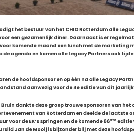
nodigt het bestuur van het CHIO Rotterdam alle Lega
voor een gezamenlijk diner. Daarnaast is er regelmat
er voor komende maand een lunch met de marketing 
p de agenda en komen alle Legacy Partners ook tijden
ren de hoofdsponsor en op één na alle Legacy Partn
andstand aanwezig voor de 4e editie van dit jaarlijk
de Bruin dankte deze groep trouwe sponsoren van het
ortevenement van Rotterdam en deelde de laatste o
ste
ur voor de EK’s springen en de komende 66
editie
slid Jan de Mooij is bijzonder blij met deze hoofdsp