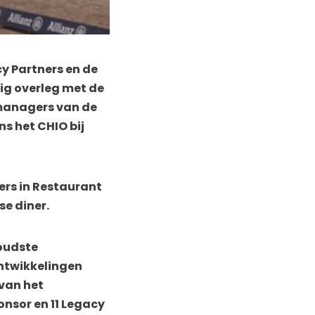
cy Partners en de
ig overleg met de
managers van de
s het CHIO bij
ers in Restaurant
se diner.
 oudste
ntwikkelingen
 van het
onsor en 11 Legacy