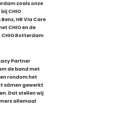
terdam zoals onze
bij CHIO
 Benz, HR Via Care
het CHIO en de
het CHIO Rotterdam
gacy Partner
dam de band met
een rondom het
cht sámen gewerkt
n. Dat stellen wij
immers allemaal