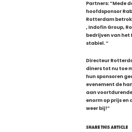
Partners: “Mede d
hoofdsponsor Rabo
Rotterdam betrokk
, Indofin Group, 
bedrijven van het 
stabiel. “
Directeur Rotterd
diners tot nu toe
hun sponsoren ged
evenement de hand
aan voortdurende v
enorm op prijs en 
weer bij!”
SHARE THIS ARTICLE