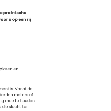
le praktische
or u op een rij
nplaten en
ent is. Vanaf de
nderden meters af.
ing mee te houden.
 die slecht ter