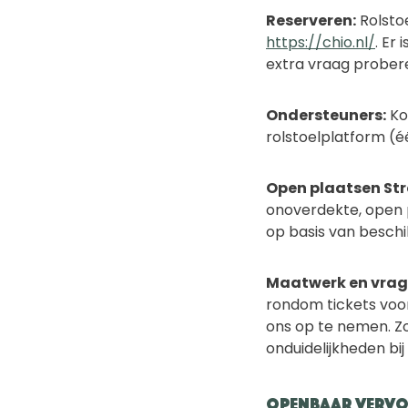
Reserveren:
Rolstoe
https://chio.nl/
. Er
extra vraag probere
Ondersteuners:
Ko
rolstoelplatform (é
Open plaatsen St
onoverdekte, open p
op basis van beschi
Maatwerk en vrag
rondom tickets voo
ons op te nemen. Zo
onduidelijkheden bij
Openbaar Vervoe