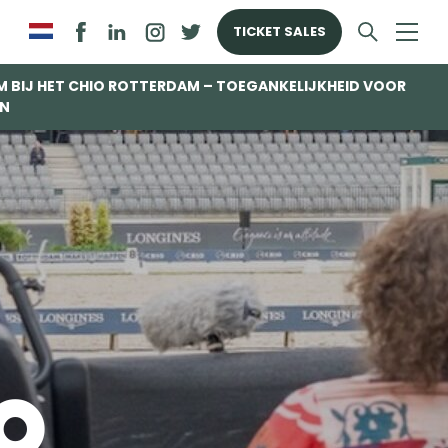
TICKET SALES
 BIJ HET CHIO ROTTERDAM – TOEGANKELIJKHEID VOOR
EN
IO