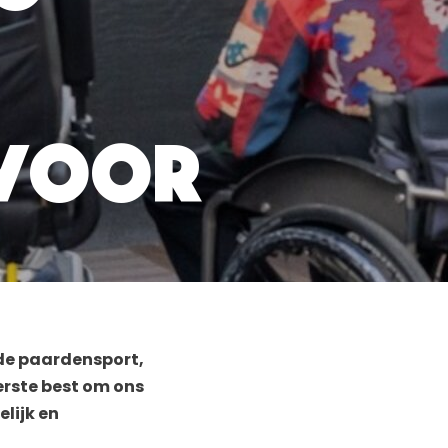
 voor
 de paardensport,
terste best om ons
lijk en