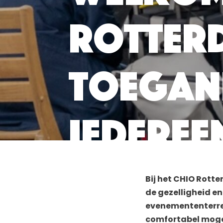
Rotter
Toegan
iederee
Bij het CHIO Rott
de gezelligheid en
evenemententerrein
comfortabel mogel