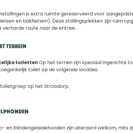
tsenstallingen is extra ruimte gereserveerd voor aangepaste
lfietsen en bakfietsen). Deze stallingsplekken zijn ruim o
e verharde route naar de entree.
et terrein
elijke toiletten
Op het terrein zijn speciaal ingerichte t
toegankelijk toilet op de volgende locaties:
e toiletgroep op het Stroodorp.
hulphonden
- en blindengeleidehonden zijn uiteraard welkom, mits zij