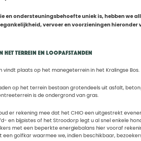
ie en ondersteuningsbehoefte uniek is, hebben we al
egankelijkheid, vervoer en voorzieningen hieronder vo
 het terrein en loopafstanden
vindt plaats op het manegeterrein in het Kralingse Bos.
den op het terrein bestaan grotendeels uit asfalt, beto
entreeterrein is de ondergrond van gras.
ud er rekening mee dat het CHIO een uitgestrekt evenem
d- en bijpistes of het Stroodorp legt u al snel enkele ho
ekers met een beperkte energiebalans hier vooraf reken
jdt een golfkar waarmee we, indien beschikbaar, bezoekers