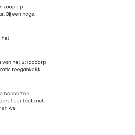
verkoop op
r. Bij een hoge,
 het
de van het Stroodorp
atis toegankelijk
ke behoeften
vooraf contact met
omen we