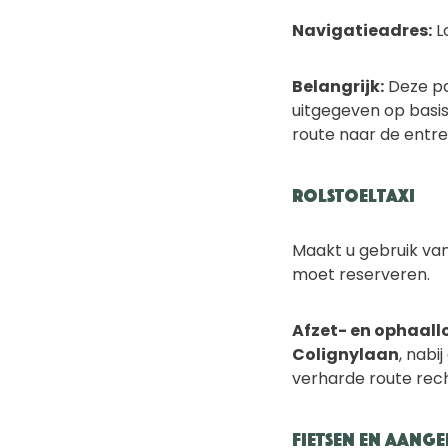
Navigatieadres:
L
Belangrijk:
Deze pa
uitgegeven op basi
route naar de entre
Rolstoeltaxi
Maakt u gebruik van
moet reserveren.
Afzet- en ophaall
Colignylaan
, nabi
verharde route rec
Fietsen en aange