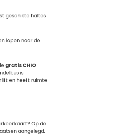
st geschikte haltes
ten lopen naar de
 de
gratis CHIO
ndelbus is
ift en heeft ruimte
parkeerkaart? Op de
laatsen aangelegd.