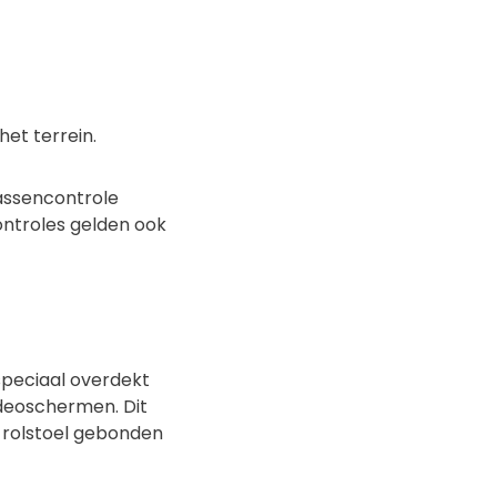
et terrein.
tassencontrole
ontroles gelden ook
speciaal overdekt
ideoschermen. Dit
n rolstoel gebonden