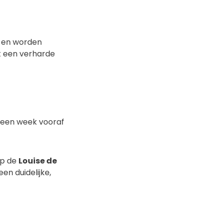
 en worden
t een verharde
k een week vooraf
op de
Louise de
en duidelijke,