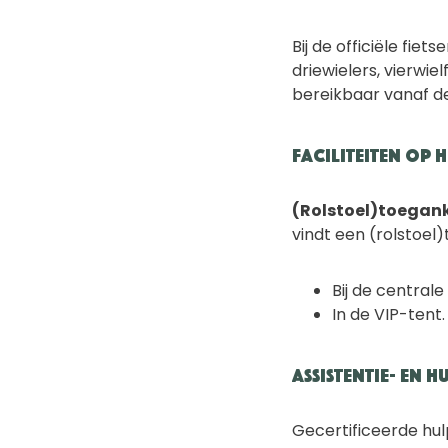
Bij de officiële fie
driewielers, vierwie
bereikbaar vanaf d
Faciliteiten op h
(Rolstoel)toegank
vindt een (rolstoel)
Bij de central
In de VIP-tent.
Assistentie- en 
Gecertificeerde hulp