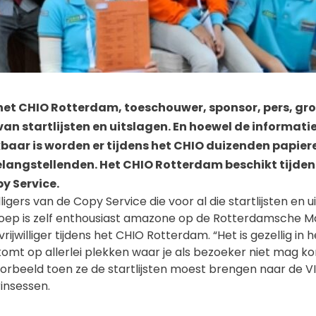
 het CHIO Rotterdam, toeschouwer, sponsor, pers, gr
van startlijsten en uitslagen. En hoewel de informat
kbaar is worden er tijdens het CHIO duizenden papie
elangstellenden. Het CHIO Rotterdam beschikt tijde
y Service.
illigers van de Copy Service die voor al die startlijsten en 
oep is zelf enthousiast amazone op de Rotterdamsche Ma
 vrijwilliger tijdens het CHIO Rotterdam. “Het is gezellig in
komt op allerlei plekken waar je als bezoeker niet mag ko
oorbeeld toen ze de startlijsten moest brengen naar de V
insessen.