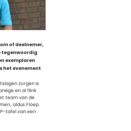
oom of deelnemer,
ie tegenwoordig
ren exemplaren
ns het evenement
uitslagen zorgen is
nège en al flink
 het team van de
men., aldus Floep.
IP-tafel van een