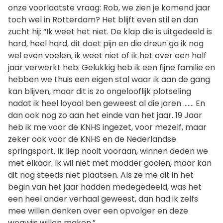
onze voorlaatste vraag: Rob, we zien je komend jaar
toch wel in Rotterdam? Het blijft even stil en dan
zucht hij: “Ik weet het niet. De klap die is uitgedeeld is
hard, heel hard, dit doet pijn en die dreun ga ik nog
wel even voelen, ik weet niet of ik het over een half
jaar verwerkt heb. Gelukkig heb ik een fijne familie en
hebben we thuis een eigen stal waar ik aan de gang
kan blijven, maar dit is zo ongelooflijk plotseling
nadat ik heel loyaal ben geweest al die jaren ……. En
dan ook nog zo aan het einde van het jaar. 19 Jaar
heb ik me voor de KNHS ingezet, voor mezelf, maar
zeker ook voor de KNHS en de Nederlandse
springsport. Ik liep nooit vooraan, winnen deden we
met elkaar. Ik wil niet met modder gooien, maar kan
dit nog steeds niet plaatsen. Als ze me dit in het
begin van het jaar hadden medegedeeld, was het
een heel ander verhaal geweest, dan had ik zelfs
mee willen denken over een opvolger en deze
wegwijs willen maken.”