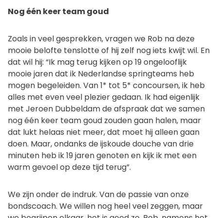
Nog één keer team goud
Zoals in veel gesprekken, vragen we Rob na deze
mooie belofte tenslotte of hij zelf nog iets kwijt wil. En
dat wil hij: “Ik mag terug kijken op 19 ongelooflijk
mooie jaren dat ik Nederlandse springteams heb
mogen begeleiden. Van 1* tot 5* concoursen, ik heb
alles met even veel plezier gedaan. Ik had eigenlijk
met Jeroen Dubbeldam de afspraak dat we samen
nog één keer team goud zouden gaan halen, maar
dat lukt helaas niet meer, dat moet hij alleen gaan
doen. Maar, ondanks de ijskoude douche van drie
minuten heb ik 19 jaren genoten en kijk ik met een
warm gevoel op deze tijd terug”.
We zijn onder de indruk. Van de passie van onze
bondscoach. We willen nog heel veel zeggen, maar
we begrijpen elkaar, het is goed zo. Rob, namens het