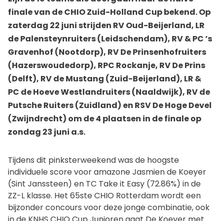
finale van de CHIO Zuid-Holland Cup bekend. Op
zaterdag 22 juni strijden RV Oud-Beijerland, LR
de Palensteynruiters (Leidschendam), RV & PC ’s
Gravenhof (Nootdorp), RV De Prinsenhofruiters
(Hazerswoudedorp), RPC Rockanje, RV De Prins
(Delft), RV de Mustang (Zuid-Beijerland), LR &
PC de Hoeve Westlandruiters (Naaldwijk), RV de
Putsche Ruiters (Zuidland) en RSV De Hoge Devel
(Zwijndrecht) om de 4 plaatsen in de finale op
zondag 23 juni a.s.
Tijdens dit pinksterweekend was de hoogste
individuele score voor amazone Jasmien de Koeyer
(Sint Janssteen) en TC Take it Easy (72.86%) in de
ZZ-L klasse. Het 65ste CHIO Rotterdam wordt een
bijzonder concours voor deze jonge combinatie, ook
in de KNHS CHIO Cup Junioren gaat De Koeyer met