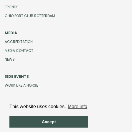
FRIENDS
CHIO PORT CLUB ROTTERDAM
MEDIA
ACCREDITATION
MEDIA CONTACT
NEWS
SIDE EVENTS
WORK LIKE A HORSE
This website uses cookies.
More info
Design and development by
Beeldr
Cookies
Privacystatement
Accept
Terms and Conditions
Code of Conduct