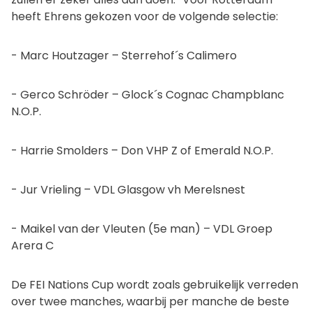
heeft Ehrens gekozen voor de volgende selectie:
- Marc Houtzager – Sterrehof´s Calimero
- Gerco Schröder – Glock´s Cognac Champblanc
N.O.P.
- Harrie Smolders – Don VHP Z of Emerald N.O.P.
- Jur Vrieling – VDL Glasgow vh Merelsnest
- Maikel van der Vleuten (5e man) – VDL Groep
Arera C
De FEI Nations Cup wordt zoals gebruikelijk verreden
over twee manches, waarbij per manche de beste