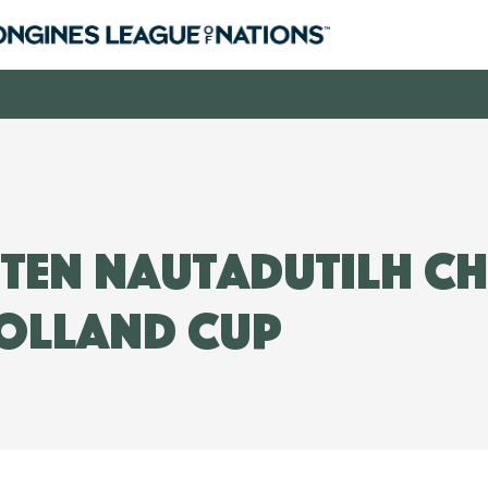
sten NautaDutilh C
olland Cup