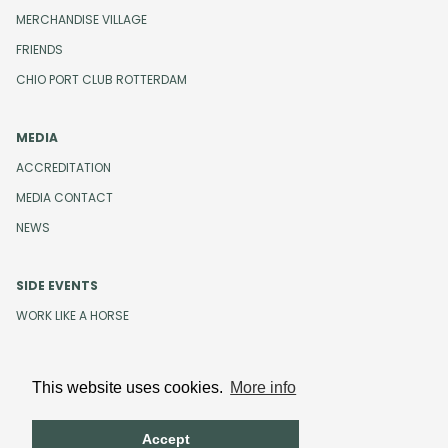
MERCHANDISE VILLAGE
FRIENDS
CHIO PORT CLUB ROTTERDAM
MEDIA
ACCREDITATION
MEDIA CONTACT
NEWS
SIDE EVENTS
WORK LIKE A HORSE
This website uses cookies.
More info
Design and development by
Beeldr
Cookies
Privacystatement
Accept