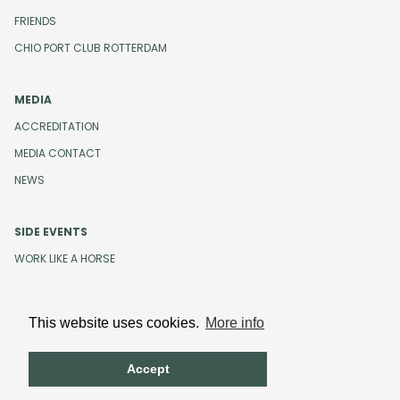
FRIENDS
CHIO PORT CLUB ROTTERDAM
MEDIA
ACCREDITATION
MEDIA CONTACT
NEWS
SIDE EVENTS
WORK LIKE A HORSE
This website uses cookies.
More info
Design and development by
Beeldr
Cookies
Privacystatement
Accept
Terms and Conditions
Code of Conduct