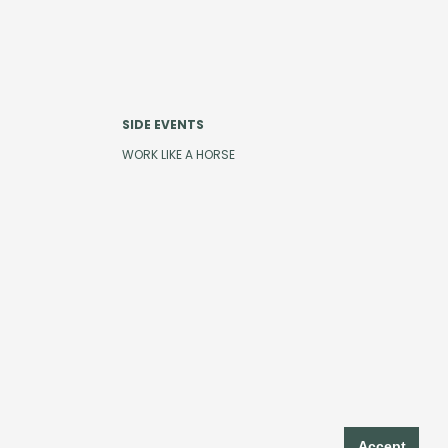
SIDE EVENTS
WORK LIKE A HORSE
ies
Privacystatement
Terms and Conditions
Code of Conduct
Accept