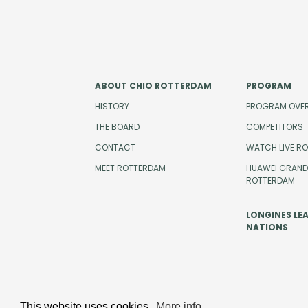
ABOUT CHIO ROTTERDAM
PROGRAM
HISTORY
PROGRAM OVE
THE BOARD
COMPETITORS
CONTACT
WATCH LIVE R
MEET ROTTERDAM
HUAWEI GRAND 
ROTTERDAM
LONGINES LE
NATIONS
This website uses cookies.
More info
Design and development by
Beeldr