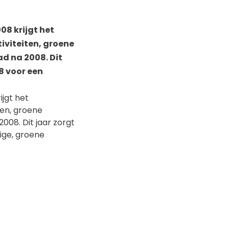
08 krijgt het
iviteiten, groene
d na 2008. Dit
8 voor een
jgt het
ten, groene
008. Dit jaar zorgt
ige, groene