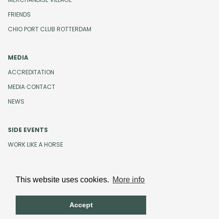
FRIENDS
CHIO PORT CLUB ROTTERDAM
MEDIA
ACCREDITATION
MEDIA CONTACT
NEWS
SIDE EVENTS
WORK LIKE A HORSE
This website uses cookies.
More info
Design and development by
Beeldr
Cookies
Privacystatement
Accept
Terms and Conditions