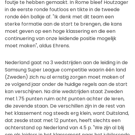
foutje te hebben gemaakt. In Rome bleef Houtzager
in de eerste ronde foutloos en tikte in de tweede
ronde één balkje af. "Ik denk met dit team een
sterke formatie aan de start te brengen, die kans
moet geven op een hoge klassering en die een
continuering van onze leidende positie mogelijk
moet maken", aldus Ehrens.
Nederland gaat na 3 wedstrijden aan de leiding in de
Samsung Super League competitie waarin één land
(Zweden) zich nu al ernstig zorgen moet maken of
ze volgend jaar onder de huidige regels aan de start
kan verschijnen. Na drie wedstrijden staat Zweden
met 1.75 punten ruim acht punten achter de Ieren,
die zevende staan. De verschillen zijn in de rest van
het klassement nog steeds erg klein, want Duitsland,
dat zesde staat met 12 punten, heeft slechts een
achterstand op Nederland van 4.5 p. "We zijn al blij
om als leiders in het klassement naar het jubilerende