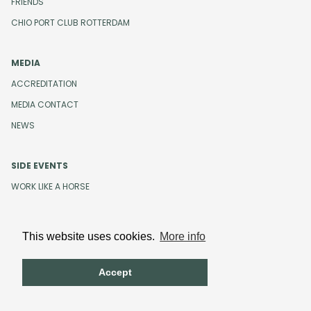
FRIENDS
CHIO PORT CLUB ROTTERDAM
MEDIA
ACCREDITATION
MEDIA CONTACT
NEWS
SIDE EVENTS
WORK LIKE A HORSE
This website uses cookies.
More info
Design and development by
Beeldr
Cookies
Privacystatement
Accept
Terms and Conditions
Code of Conduct